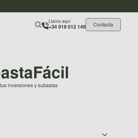
Llama aquí
Contacta
+34 919 012 149
staFácil
us inversiones y subastas