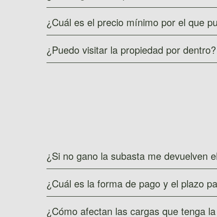
Es el importe que tienes que consignar ante 
¿Cuál es el precio mínimo por el que p
Te recomendamos que no te alejes mucho de
¿Puedo visitar la propiedad por dentro?
Compraventa—. Si quieres obtener la propi
oportunidad en favor de otra persona.
Las propiedades NO pueden visitarse con an
la propiedad tiene ocupantes, el mismo juz
¿Si no gano la subasta me devuelven e
Sí. El día siguiente al cierre de la subasta 
¿Cuál es la forma de pago y el plazo pa
Depende de cada administración; normalmente
¿Cómo afectan las cargas que tenga la
del remate. Te recomendamos que previamen