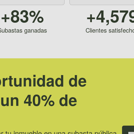
+83%
+4,57
Subastas ganadas
Clientes satisfech
ortunidad de
 un 40% de
r tu inmueble en una subasta pública,