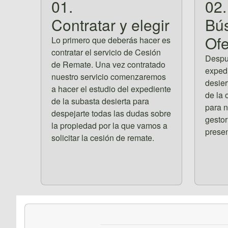
01.
02.
Contratar y elegir
Bú
Ofe
Lo primero que deberás hacer es
contratar el servicio de Cesión
Despué
de Remate. Una vez contratado
expedi
nuestro servicio comenzaremos
desier
a hacer el estudio del expediente
de la 
de la subasta desierta para
para n
despejarte todas las dudas sobre
gestor
la propiedad por la que vamos a
presen
solicitar la cesión de remate.