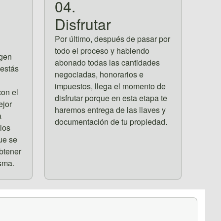
04.
Disfrutar
Por último, después de pasar por
todo el proceso y habiendo
rgen
abonado todas las cantidades
 estás
negociadas, honorarios e
impuestos, llega el momento de
on el
disfrutar porque en esta etapa te
ejor
haremos entrega de las llaves y
a
documentación de tu propiedad.
los
ue se
btener
sma.