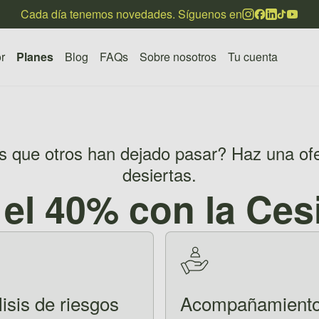
Cada día tenemos novedades. Síguenos en
r
Planes
Blog
FAQs
Sobre nosotros
Tu cuenta
s que otros han dejado pasar? Haz una of
desiertas.
 el 40% con la Ces
isis de riesgos
Acompañamient