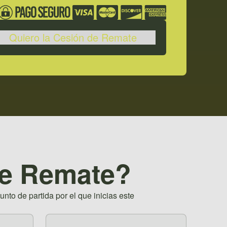
Quiero la Cesión de Remate
de Remate?
to de partida por el que inicias este