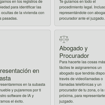
igamos en los registros de
Te guiamos en todo el
piedad para identificar las
procedimiento legal. Inclus
 ocultas de la vivienda con
representándote con aboga
s pasadas.
procurador ante el juzgado.
Abogado y
Procurador
Para hacerte las cosas má
fáciles te asignaremos un
resentación en
abogado que tendrás dispo
asta
través de videollamadas o
resentaremos en la subasta
llamadas telefónicas y un
mueble y pujaremos por ti
procurador de tu zona, o la
stro software de IA y
próxima, para representarte
arnos el éxito.
juzgado.