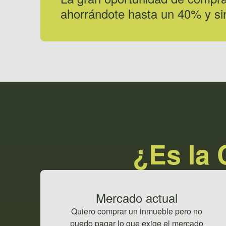
ahorrándote hasta un 40% y sin
¿Es la 
Mercado actual
Quiero comprar un inmueble pero no
puedo pagar lo que exige el mercado